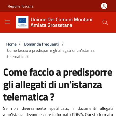
Salta al contenuto principale
Skip to footer content
Regione Toscana
Unione Dei Comuni Montani
Amiata Grossetana
Briciole di pane
Home
/
Domande frequenti
/
Come faccio a predisporre gli allegati di un'istanza
telematica ?
Come faccio a predisporre
gli allegati di un'istanza
telematica ?
Se non diversamente specificato, i documenti allegati
a un'istanza devono essere in formato PDF/A. Questo formato