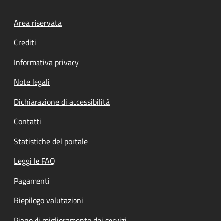
Footer menu
Area riservata
Crediti
Informativa privacy
Note legali
Dichiarazione di accessibilità
Contatti
Statistiche del portale
Leggi le FAQ
Pagamenti
Riepilogo valutazioni
Piano di miglioramento dei servizi