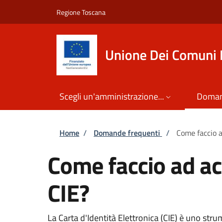
Salta al contenuto principale
Skip to footer content
Regione Toscana
Unione Dei Comuni 
Scegli un'amministrazione...
Doman
Briciole di pane
Home
/
Domande frequenti
/
Come faccio a
Come faccio ad acc
CIE?
La Carta d'Identità Elettronica (CIE) è uno strum