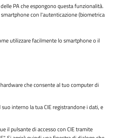
ali delle PA che espongono questa funzionalità.
su smartphone con l'autenticazione (biometrica
ome utilizzare facilmente lo smartphone o il
e hardware che consente al tuo computer di
 suo interno la tua CIE registrandone i dati, e
e il pulsante di accesso con CIE tramite
E". Si aprirà quindi una finestra di dialogo che