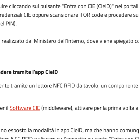
guire cliccando sul pulsante "Entra con CIE (CieID)" nei port
e credenziali CIE oppure scansionare il QR code e procedere 
el PIN).
l
realizzato dal Ministero dell'Interno, dove viene spiegato c
edere tramite l'app CieID
amente tramite un lettore NFC RFID da tavolo, un component
er il
Software CIE
(middleware), attivare per la prima volta al
nno esposto la modalità in app CieID, ma che hanno comunqu
ettore NFC RFID e cliccare sull'apposito pulsante "Entra con CI